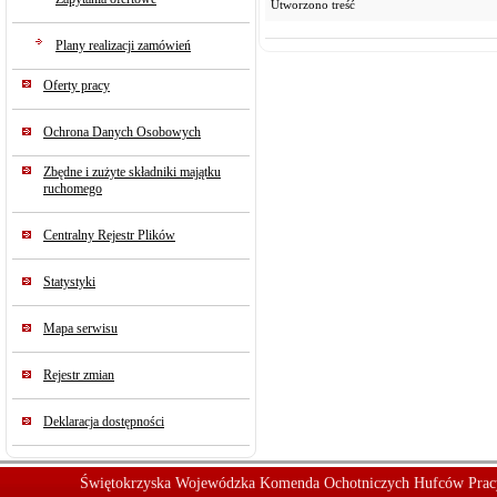
Utworzono treść
Plany realizacji zamówień
Oferty pracy
Ochrona Danych Osobowych
Zbędne i zużyte składniki majątku
ruchomego
Centralny Rejestr Plików
Statystyki
Mapa serwisu
Rejestr zmian
Deklaracja dostępności
Świętokrzyska Wojewódzka Komenda Ochotniczych Hufców Prac