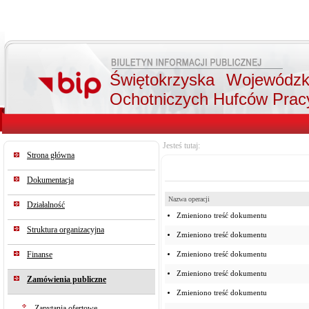
Świętokrzyska Wojewódz
Ochotniczych Hufców Prac
Jesteś tutaj:
Strona główna
Dokumentacja
Nazwa operacji
Działalność
Zmieniono treść dokumentu
Struktura organizacyjna
Zmieniono treść dokumentu
Finanse
Zmieniono treść dokumentu
Zmieniono treść dokumentu
Zamówienia publiczne
Zmieniono treść dokumentu
Zapytania ofertowe