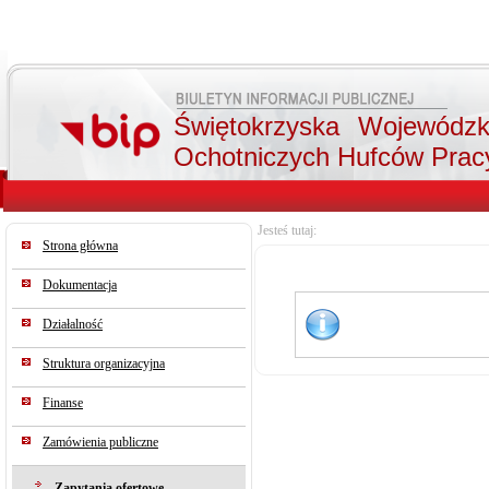
Świętokrzyska Wojewódz
Ochotniczych Hufców Prac
Jesteś tutaj:
Strona główna
Dokumentacja
Działalność
Struktura organizacyjna
Finanse
Zamówienia publiczne
Zapytania ofertowe