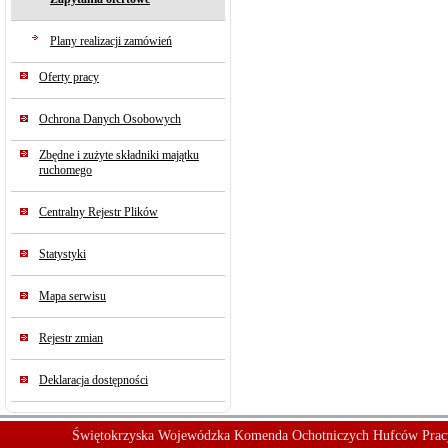
Plany realizacji zamówień
Oferty pracy
Ochrona Danych Osobowych
Zbędne i zużyte składniki majątku
ruchomego
Centralny Rejestr Plików
Statystyki
Mapa serwisu
Rejestr zmian
Deklaracja dostępności
Świętokrzyska Wojewódzka Komenda Ochotniczych Hufców Prac