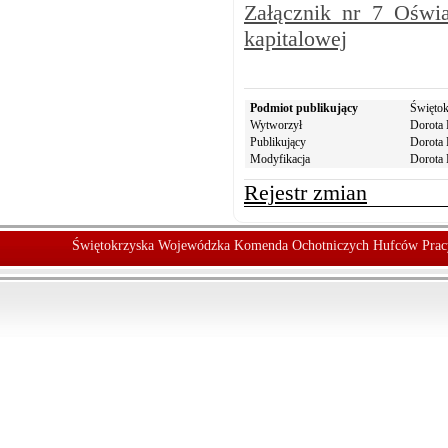
Załącznik nr 7 Oświa
kapitalowej
Podmiot publikujący
Święto
Wytworzył
Dorota 
Publikujący
Dorota 
Modyfikacja
Dorota 
Rejestr zmian
Świętokrzyska Wojewódzka Komenda Ochotniczych Hufców Prac