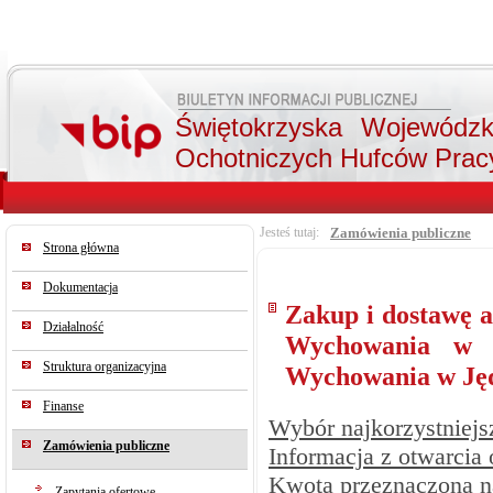
Świętokrzyska Wojewódz
Ochotniczych Hufców Prac
Jesteś tutaj:
Zamówienia publiczne
Strona główna
Dokumentacja
Zakup i dostawę a
Działalność
Wychowania w S
Struktura organizacyjna
Wychowania w Ję
Finanse
Wybór najkorzystniejsz
Zamówienia publiczne
Informacja z otwarcia 
Kwota przeznaczona n
Zapytania ofertowe