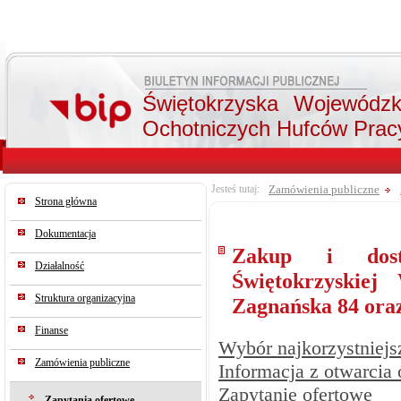
Świętokrzyska Wojewódz
Ochotniczych Hufców Prac
Jesteś tutaj:
Zamówienia publiczne
Strona główna
Dokumentacja
Zakup i dosta
Działalność
Świętokrzyskie
Struktura organizacyjna
Zagnańska 84 oraz
Finanse
Wybór najkorzystniejsz
Zamówienia publiczne
Informacja z otwarcia 
Zapytanie ofertowe
Zapytania ofertowe