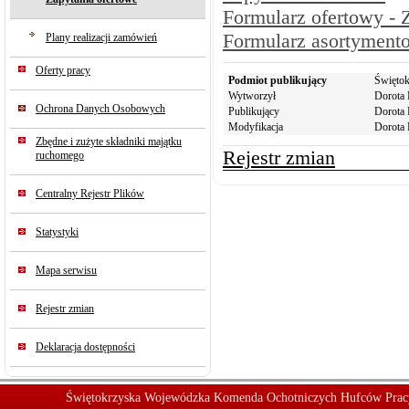
Formularz ofertowy - 
Formularz asortymento
Plany realizacji zamówień
Oferty pracy
Podmiot publikujący
Święto
Wytworzył
Dorota 
Ochrona Danych Osobowych
Publikujący
Dorota 
Modyfikacja
Dorota 
Zbędne i zużyte składniki majątku
Rejestr zmian
ruchomego
Centralny Rejestr Plików
Statystyki
Mapa serwisu
Rejestr zmian
Deklaracja dostępności
Świętokrzyska Wojewódzka Komenda Ochotniczych Hufców Prac