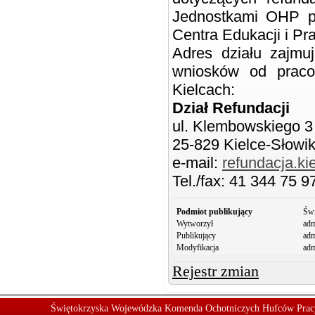
Jednostkami OHP p
Centra Edukacji i Pr
Adres działu zajmu
wniosków od prac
Kielcach:
Dział Refundacji
ul. Klembowskiego 3
25-829 Kielce-Słowi
e-mail:
refundacja.k
Tel./fax: 41 344 75 9
Podmiot publikujący
Świ
Wytworzył
adm
Publikujący
adm
Modyfikacja
adm
Rejestr zmian
Świętokrzyska Wojewódzka Komenda Ochotniczych Hufców Prac