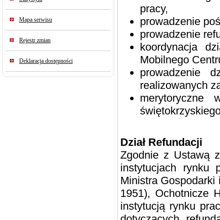
pracy,
prowadzenie poś
Mapa serwisu
prowadzenie ref
Rejestr zmian
koordynacja dz
Mobilnego Centr
Deklaracja dostępności
prowadzenie dz
realizowanych z
merytoryczne 
świętokrzyskiego
Dział Refundacji
Zgodnie z Ustawą z 
instytucjach rynku
Ministra Gospodarki 
1951), Ochotnicze H
instytucją rynku pr
dotyczących refund