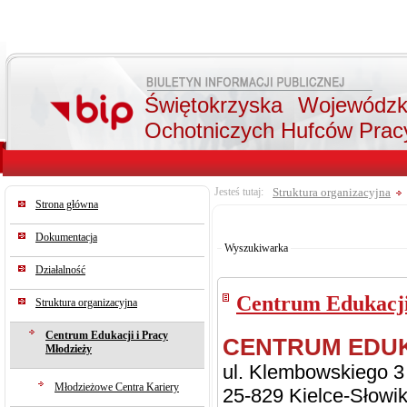
Świętokrzyska Wojewódz
Ochotniczych Hufców Prac
Jesteś tutaj:
Struktura organizacyjna
Strona główna
Od:
Do:
Dokumentacja
Wyszukiwarka
Działalność
Centrum Edukacji
Struktura organizacyjna
Centrum Edukacji i Pracy
CENTRUM EDUK
Młodzieży
ul. Klembowskiego 3
Młodzieżowe Centra Kariery
25-829 Kielce-Słowi