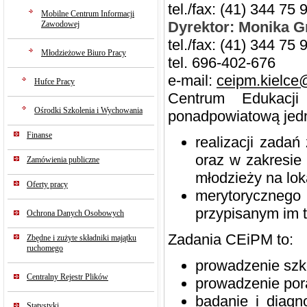
tel./fax: (41) 344 75 
Mobilne Centrum Informacji
Dyrektor: Monika G
Zawodowej
tel./fax: (41) 344 75 
Młodzieżowe Biuro Pracy
tel. 696-402-676
e-mail:
ceipm.kielce
Hufce Pracy
Centrum Edukacj
Ośrodki Szkolenia i Wychowania
ponadpowiatową jedn
Finanse
realizacji zadań
oraz w zakresie
Zamówienia publiczne
młodzieży na lok
Oferty pracy
merytoryczneg
przypisanym im t
Ochrona Danych Osobowych
Zadania CEiPM to:
Zbędne i zużyte składniki majątku
ruchomego
prowadzenie szk
Centralny Rejestr Plików
prowadzenie pora
badanie i diagn
Statystyki