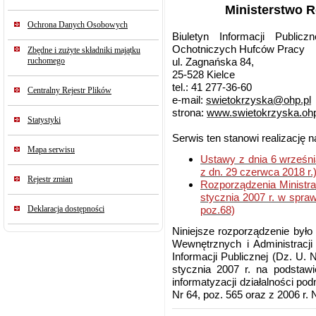
Ministerstwo R
Ochrona Danych Osobowych
Biuletyn Informacji Public
Ochotniczych Hufców Pracy
Zbędne i zużyte składniki majątku
ul. Zagnańska 84,
ruchomego
25-528 Kielce
tel.: 41 277-36-60
Centralny Rejestr Plików
e-mail:
swietokrzyska@ohp.pl
strona:
www.swietokrzyska.ohp
Statystyki
Serwis ten stanowi realizację 
Mapa serwisu
Ustawy z dnia 6 września 
z dn. 29 czerwca 2018 r.
Rejestr zmian
Rozporządzenia Ministra
stycznia 2007 r. w spraw
poz.68)
Deklaracja dostępności
Niniejsze rozporządzenie był
Wewnętrznych i Administracji
Informacji Publicznej (Dz. U. 
stycznia 2007 r. na podstawi
informatyzacji działalności po
Nr 64, poz. 565 oraz z 2006 r. N