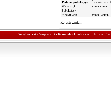
Podmiot publikujący
Świętokrzyska 
Wytworzył
admin admin
Publikujący
-
Modyfikacja
admin - admin
Rejestr zmian
Świętokrzyska Wojewódzka Komenda Ochotniczych Hufców Prac